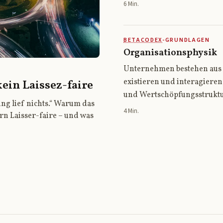
6 Min.
BETACODEX
-GRUNDLAGEN
Organisationsphysik
Unternehmen bestehen aus d
existieren und interagieren
kein Laissez-faire
und Wertschöpfungsstruktu
ng lief nichts.“ Warum das
4 Min.
rn Laisser-faire – und was